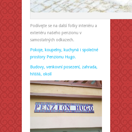
Podívejte se na další fotky interiéru a
exteriéru našeho penzionu v
samostatných odkazech.
Pokoje, koupelny, kuchyně i společné
prostory Penzionu Hugo.
Budovy, venkovní posezení,
zahrada,
hřiště, okolí